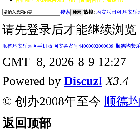
合作/推广
本站招聘|地产|推广|宣传|合作，加我们↓
搜索
热搜:
均安乐园网
均安乐
搜索
请先登录后才能继续浏览
顺德均安乐园网手机版
|
网安备案号44060602000039
|
顺德均安
GMT+8, 2026-8-9 12:27
Powered by
Discuz!
X3.4
© 创办2008年至今
顺德
返回顶部