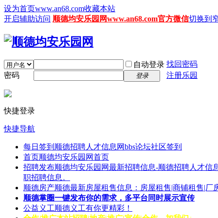
设为首页www.an68.com
收藏本站
开启辅助访问
顺德均安乐园网www.an68.com官方微信
切换到
找回密码
自动登录
密码
注册乐园
登录
快捷登录
快捷导航
每日签到
顺德招聘人才信息网bbs论坛社区签到
首页
顺德均安乐园网首页
招聘发布
顺德均安乐园网最新招聘信息-顺德招聘人才信息
职招聘信息。
顺德房产
顺德最新房屋租售信息：房屋租售|商铺租售|厂
顺德掌圈
一键发布你的需求，多平台同时展示宣传
公益义工
顺德义工有你更精彩！