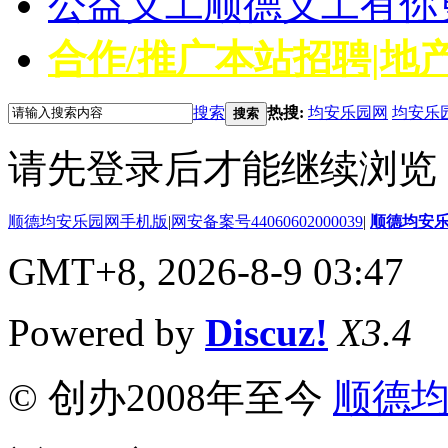
公益义工
顺德义工有你
合作/推广
本站招聘|地产
搜索
热搜:
均安乐园网
均安乐
搜索
请先登录后才能继续浏览
顺德均安乐园网手机版
|
网安备案号44060602000039
|
顺德均安
GMT+8, 2026-8-9 03:47
Powered by
Discuz!
X3.4
© 创办2008年至今
顺德