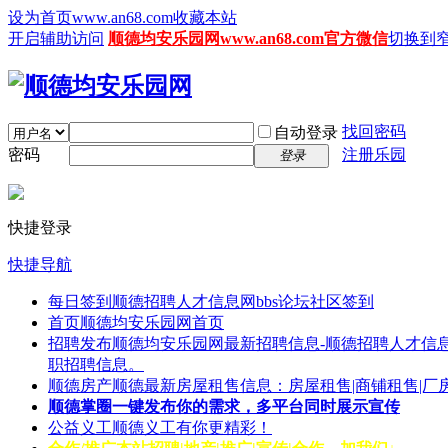
设为首页www.an68.com
收藏本站
开启辅助访问
顺德均安乐园网www.an68.com官方微信
切换到
找回密码
自动登录
密码
注册乐园
登录
快捷登录
快捷导航
每日签到
顺德招聘人才信息网bbs论坛社区签到
首页
顺德均安乐园网首页
招聘发布
顺德均安乐园网最新招聘信息-顺德招聘人才信息
职招聘信息。
顺德房产
顺德最新房屋租售信息：房屋租售|商铺租售|厂
顺德掌圈
一键发布你的需求，多平台同时展示宣传
公益义工
顺德义工有你更精彩！