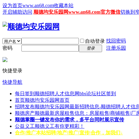
设为首页www.an68.com
收藏本站
开启辅助访问
顺德均安乐园网www.an68.com官方微信
切换到
找回密码
自动登录
密码
注册乐园
登录
快捷登录
快捷导航
每日签到
顺德招聘人才信息网bbs论坛社区签到
首页
顺德均安乐园网首页
招聘发布
顺德均安乐园网最新招聘信息-顺德招聘人才信息
顺德房产
顺德最新房屋租售信息：房屋租售|商铺租售|厂
顺德掌圈
一键发布你的需求，多平台同时展示宣传
公益义工
顺德义工有你更精彩！
合作/推广
本站招聘|地产|推广|宣传|合作，加我们↓