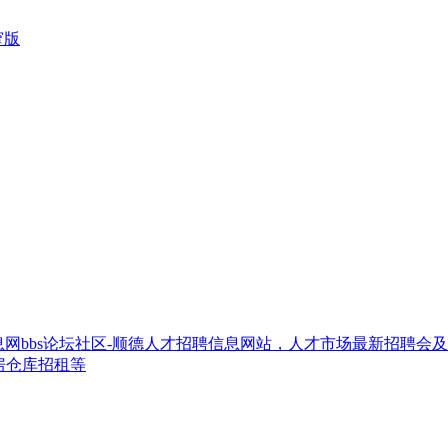
窄版
网bbs论坛社区-顺德人才招聘信息网站，人才市场最新招聘会
房仓库招租等