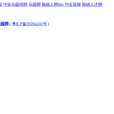
园
均安乐园招聘
乐园网
顺德人网bbs
均安蒸猪
顺德人才网
乐园网
(
粤ICP备09204241号
)