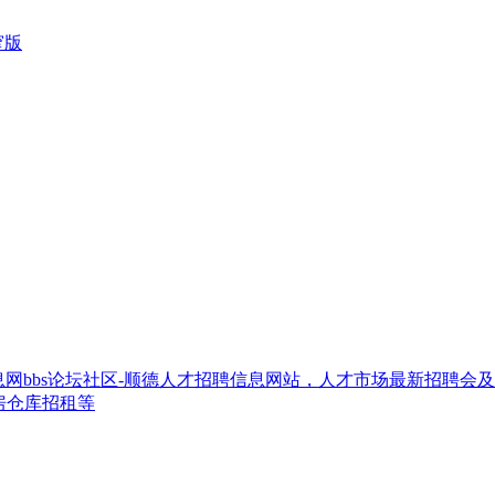
窄版
网bbs论坛社区-顺德人才招聘信息网站，人才市场最新招聘会
房仓库招租等