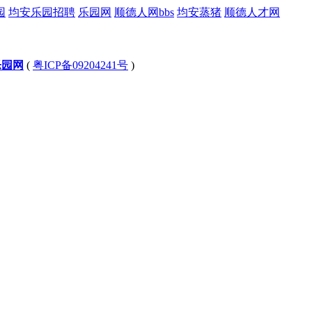
园
均安乐园招聘
乐园网
顺德人网bbs
均安蒸猪
顺德人才网
乐园网
(
粤ICP备09204241号
)