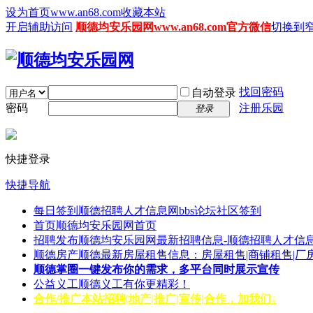
设为首页www.an68.com
收藏本站
开启辅助访问
顺德均安乐园网www.an68.com官方微信
切换到
找回密码
自动登录
密码
注册乐园
登录
快捷登录
快捷导航
每日签到
顺德招聘人才信息网bbs论坛社区签到
首页
顺德均安乐园网首页
招聘发布
顺德均安乐园网最新招聘信息-顺德招聘人才信息
顺德房产
顺德最新房屋租售信息：房屋租售|商铺租售|厂
顺德掌圈
一键发布你的需求，多平台同时展示宣传
公益义工
顺德义工有你更精彩！
合作/推广
本站招聘|地产|推广|宣传|合作，加我们↓