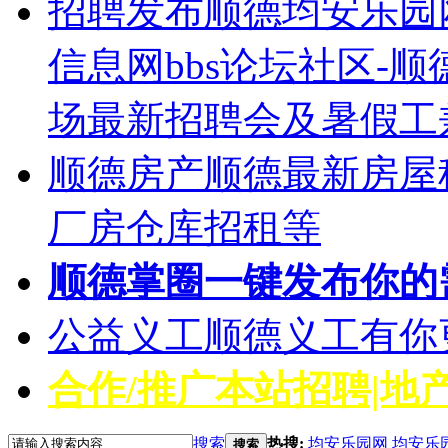
招聘发布
顺德均安乐园
信息网bbs论坛社区-
场最新招聘会及暑假工
顺德房产
顺德最新房屋
厂房仓库招租等
顺德掌圈
一键发布你的
公益义工
顺德义工有你
合作/推广
本站招聘|地产
搜索
热搜:
均安乐园网
均安乐
搜索