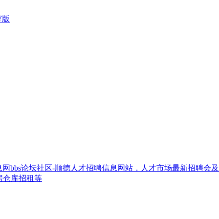
窄版
网bbs论坛社区-顺德人才招聘信息网站，人才市场最新招聘会
房仓库招租等