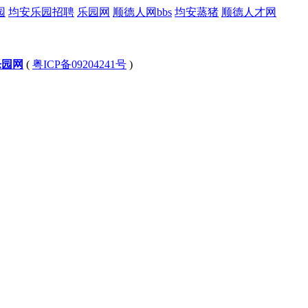
园
均安乐园招聘
乐园网
顺德人网bbs
均安蒸猪
顺德人才网
乐园网
(
粤ICP备09204241号
)