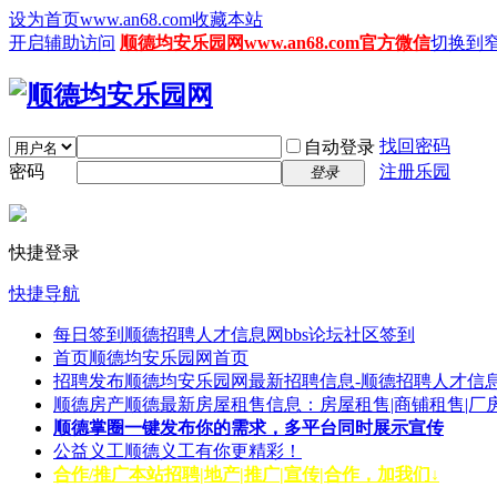
设为首页www.an68.com
收藏本站
开启辅助访问
顺德均安乐园网www.an68.com官方微信
切换到
找回密码
自动登录
密码
注册乐园
登录
快捷登录
快捷导航
每日签到
顺德招聘人才信息网bbs论坛社区签到
首页
顺德均安乐园网首页
招聘发布
顺德均安乐园网最新招聘信息-顺德招聘人才信息
顺德房产
顺德最新房屋租售信息：房屋租售|商铺租售|厂
顺德掌圈
一键发布你的需求，多平台同时展示宣传
公益义工
顺德义工有你更精彩！
合作/推广
本站招聘|地产|推广|宣传|合作，加我们↓