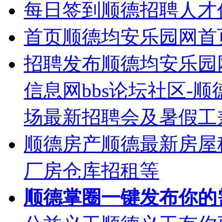
每日签到
顺德招聘人才
首页
顺德均安乐园网首
招聘发布
顺德均安乐园
信息网bbs论坛社区-
场最新招聘会及暑假工
顺德房产
顺德最新房屋
厂房仓库招租等
顺德掌圈
一键发布你的