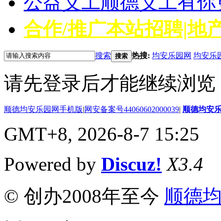
公益义工
顺德义工有你
合作/推广
本站招聘|地产
搜索
热搜:
均安乐园网
均安乐
搜索
请先登录后才能继续浏览
顺德均安乐园网手机版
|
网安备案号44060602000039
|
顺德均安
GMT+8, 2026-8-7 15:25
Powered by
Discuz!
X3.4
© 创办2008年至今
顺德