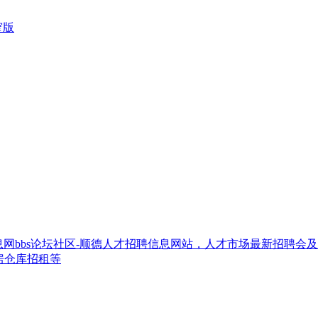
窄版
网bbs论坛社区-顺德人才招聘信息网站，人才市场最新招聘会
房仓库招租等