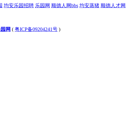
园
均安乐园招聘
乐园网
顺德人网bbs
均安蒸猪
顺德人才网
乐园网
(
粤ICP备09204241号
)