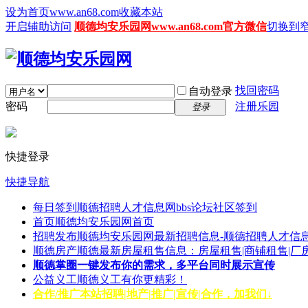
设为首页www.an68.com
收藏本站
开启辅助访问
顺德均安乐园网www.an68.com官方微信
切换到
找回密码
自动登录
密码
注册乐园
登录
快捷登录
快捷导航
每日签到
顺德招聘人才信息网bbs论坛社区签到
首页
顺德均安乐园网首页
招聘发布
顺德均安乐园网最新招聘信息-顺德招聘人才信息
顺德房产
顺德最新房屋租售信息：房屋租售|商铺租售|厂
顺德掌圈
一键发布你的需求，多平台同时展示宣传
公益义工
顺德义工有你更精彩！
合作/推广
本站招聘|地产|推广|宣传|合作，加我们↓