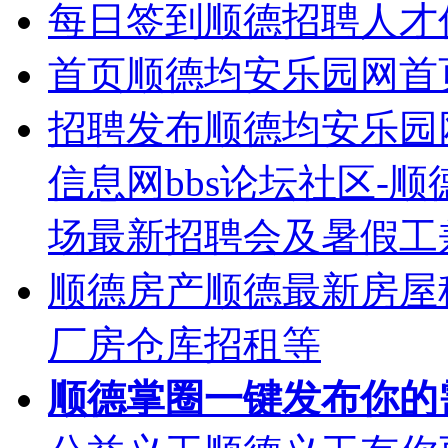
每日签到
顺德招聘人才
首页
顺德均安乐园网首
招聘发布
顺德均安乐园
信息网bbs论坛社区-
场最新招聘会及暑假工
顺德房产
顺德最新房屋
厂房仓库招租等
顺德掌圈
一键发布你的