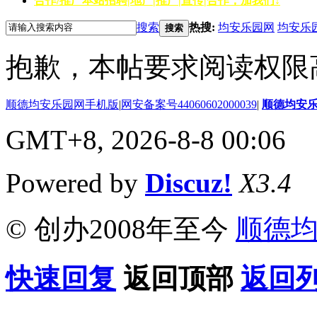
合作/推广
本站招聘|地产|推广|宣传|合作，加我们↓
搜索
热搜:
均安乐园网
均安乐
搜索
抱歉，本帖要求阅读权限高
顺德均安乐园网手机版
|
网安备案号44060602000039
|
顺德均安
GMT+8, 2026-8-8 00:06
Powered by
Discuz!
X3.4
© 创办2008年至今
顺德
快速回复
返回顶部
返回