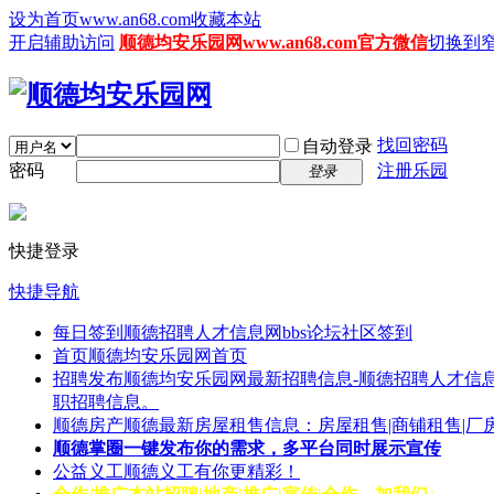
设为首页www.an68.com
收藏本站
开启辅助访问
顺德均安乐园网www.an68.com官方微信
切换到
找回密码
自动登录
密码
注册乐园
登录
快捷登录
快捷导航
每日签到
顺德招聘人才信息网bbs论坛社区签到
首页
顺德均安乐园网首页
招聘发布
顺德均安乐园网最新招聘信息-顺德招聘人才信息
职招聘信息。
顺德房产
顺德最新房屋租售信息：房屋租售|商铺租售|厂
顺德掌圈
一键发布你的需求，多平台同时展示宣传
公益义工
顺德义工有你更精彩！