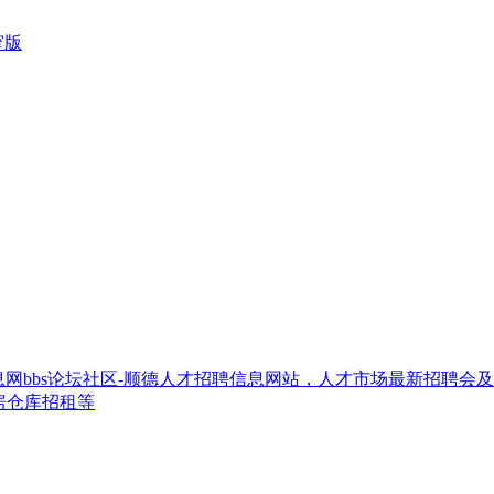
窄版
网bbs论坛社区-顺德人才招聘信息网站，人才市场最新招聘会
房仓库招租等