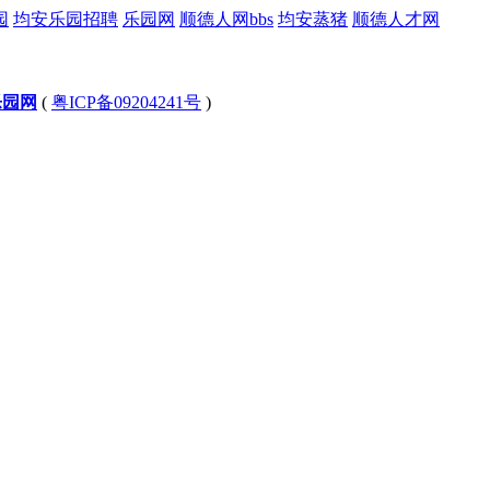
园
均安乐园招聘
乐园网
顺德人网bbs
均安蒸猪
顺德人才网
乐园网
(
粤ICP备09204241号
)