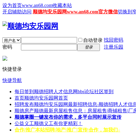
设为首页www.an68.com
收藏本站
开启辅助访问
顺德均安乐园网www.an68.com官方微信
切换到
找回密码
自动登录
密码
注册乐园
登录
快捷登录
快捷导航
每日签到
顺德招聘人才信息网bbs论坛社区签到
首页
顺德均安乐园网首页
招聘发布
顺德均安乐园网最新招聘信息-顺德招聘人才信息
顺德房产
顺德最新房屋租售信息：房屋租售|商铺租售|厂
顺德掌圈
一键发布你的需求，多平台同时展示宣传
公益义工
顺德义工有你更精彩！
合作/推广
本站招聘|地产|推广|宣传|合作，加我们↓