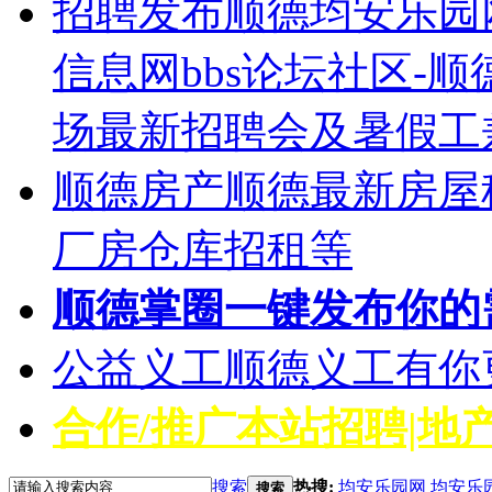
招聘发布
顺德均安乐园
信息网bbs论坛社区-
场最新招聘会及暑假工
顺德房产
顺德最新房屋
厂房仓库招租等
顺德掌圈
一键发布你的
公益义工
顺德义工有你
合作/推广
本站招聘|地产
搜索
热搜:
均安乐园网
均安乐
搜索