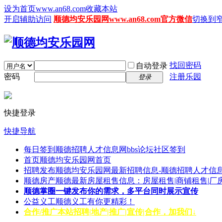
设为首页www.an68.com
收藏本站
开启辅助访问
顺德均安乐园网www.an68.com官方微信
切换到
找回密码
自动登录
密码
注册乐园
登录
快捷登录
快捷导航
每日签到
顺德招聘人才信息网bbs论坛社区签到
首页
顺德均安乐园网首页
招聘发布
顺德均安乐园网最新招聘信息-顺德招聘人才信息
顺德房产
顺德最新房屋租售信息：房屋租售|商铺租售|厂
顺德掌圈
一键发布你的需求，多平台同时展示宣传
公益义工
顺德义工有你更精彩！
合作/推广
本站招聘|地产|推广|宣传|合作，加我们↓