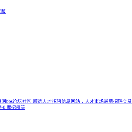
窄版
网bbs论坛社区-顺德人才招聘信息网站，人才市场最新招聘会
房仓库招租等