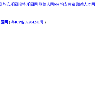
园
均安乐园招聘
乐园网
顺德人网bbs
均安蒸猪
顺德人才网
乐园网
(
粤ICP备09204241号
)