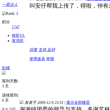
一星达人
叫安仔帮我上传了，得啦，仲有
积分
1747
收听TA
发消息
回复
支持
反对
使用道具
举报
彭雄
签到天数:
3 天
连续签到:
0 天
发表于 2009-12-9 23:51
|
显示全部楼层
谢谢镇团委的领导与支持。多谢艺林
[LV.2]正