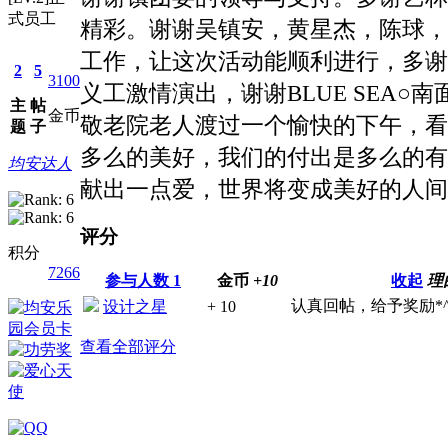
式员工
精彩。谢谢吴镇安，黄星杰，陈球，
工作，让这次活动能顺利进行，多谢
2
5
3100
义工激情演出，谢谢BLUE SEA
主
帖
金币
敬老院老人渡过一个愉快的下午，看
题
子
多么的美好，我们的付出是多么的有
均安达人
献出一点爱，世界将变成美好的人间
评分
积分
7266
参与人数
1
金币
+10
收起
理
认真回帖，给予奖励*^
设计之星
+ 10
查看全部评分