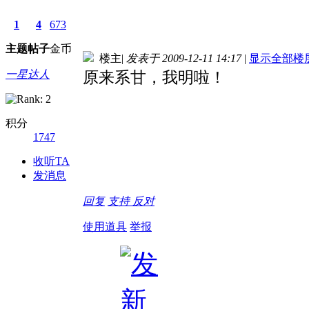
1
4
673
主题
帖子
金币
楼主
|
发表于 2009-12-11 14:17
|
显示全部楼
一星达人
原来系甘，我明啦！
积分
1747
收听TA
发消息
回复
支持
反对
使用道具
举报