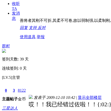
收听
TA
发消
息
善将者其刚不可折,其柔不可卷,故以弱制强,以柔制刚,
回复
支持
反对
使用道具
举报
群籽
签到天数: 39 天
连续签到: 0 天
[LV.5]主管
0
3
8122
发表于 2009-12-10 10:42
|
显示全部楼层
主题
帖子
金币
哎！！我已经错过佐啦！！{:02:
三星达人