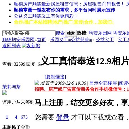
顺德房产
顺德最新房屋租售信息：房屋租售|商铺租售|厂
顺德掌圈
一键发布你的需求，多平台同时展示宣传
公益义工
顺德义工有你更精彩！
合作/推广
本站招聘|地产|推广|宣传|合作，加我们↓
搜索
热搜:
均安乐园网
均安乐
搜索
顺德均安乐园网
»
首页
›
乐园义工≡公益慈善≡
›
公益义工
›
义工真
返回列表
义工真情奉送12.9相
查看:
32599
|
回复:
6
[复制链接]
发表于 2009-12-9 19:36
|
显示全部楼层
|
阅读
茉莉与茶
招聘、房产或广告宣传商务合作手机微信号：15986
马上注册，结交更多好友，享
该用户从未签到
您需要
登录
才可以下载或查看
1
4
673
主题
帖子
金币