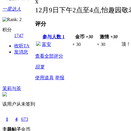
x
12月9日下午2点至4点,怡趣
一星达人
评分
积分
1747
参与人数
1
金币
+30
激情
+30
顶！
富安
+ 30
+ 30
收听TA
发消息
查看全部评分
回复
使用道具
举报
茉莉与茶
该用户从未签到
1
4
673
主题
帖子
金币