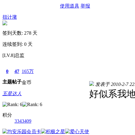
使用道具
举报
扭计潴
签到天数: 278 天
连续签到: 0 天
[LV.8]总监
0
47
165万
主题
帖子
金币
发表于 2010-2-7 22
好似系我
五星达人
积分
3343409