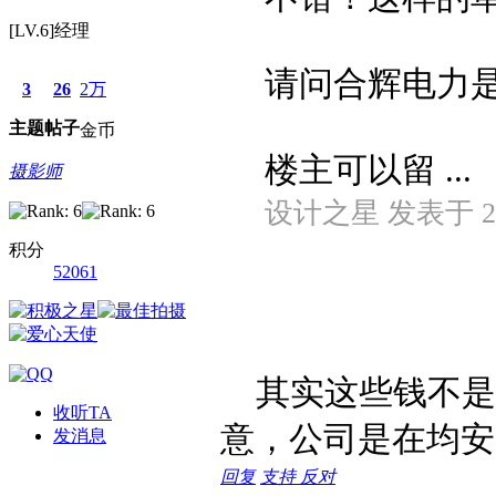
[LV.6]经理
请问合辉电力
3
26
2万
主题
帖子
金币
楼主可以留 ...
摄影师
设计之星 发表于 2010
积分
52061
其实这些钱不是
收听TA
意，公司是在均安
发消息
回复
支持
反对