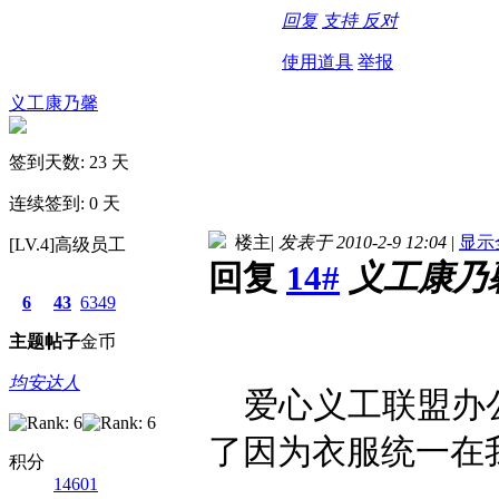
回复
支持
反对
使用道具
举报
义工康乃馨
签到天数: 23 天
连续签到: 0 天
楼主
|
发表于 2010-2-9 12:04
|
显示
[LV.4]高级员工
回复
14#
义工康乃
6
43
6349
主题
帖子
金币
均安达人
爱心义工联盟办公
了因为衣服统一在
积分
14601