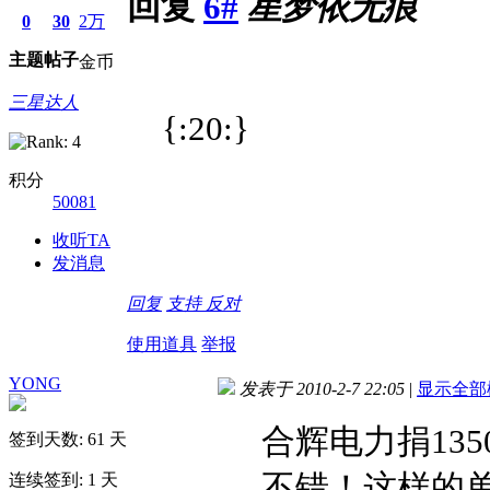
回复
6#
星梦依无痕
0
30
2万
主题
帖子
金币
三星达人
{:20:}
积分
50081
收听TA
发消息
回复
支持
反对
使用道具
举报
YONG
发表于 2010-2-7 22:05
|
显示全部
合辉电力捐135
签到天数: 61 天
不错！这样的
连续签到: 1 天