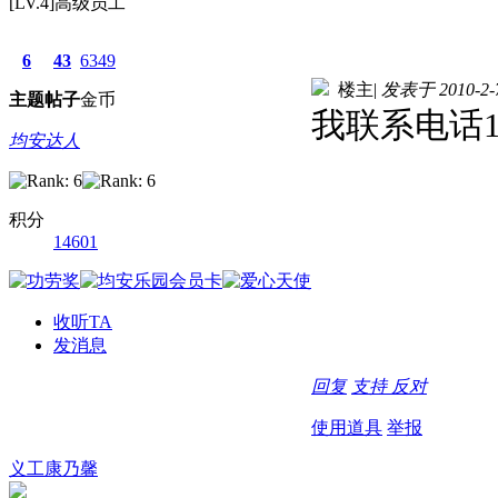
[LV.4]高级员工
6
43
6349
楼主
|
发表于 2010-2-7
主题
帖子
金币
我联系电话137
均安达人
积分
14601
收听TA
发消息
回复
支持
反对
使用道具
举报
义工康乃馨