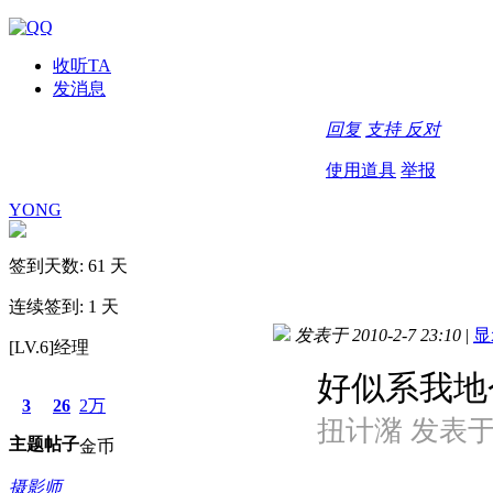
收听TA
发消息
回复
支持
反对
使用道具
举报
YONG
签到天数: 61 天
连续签到: 1 天
发表于 2010-2-7 23:10
|
显
[LV.6]经理
好似系我地
3
26
2万
扭计潴 发表于 20
主题
帖子
金币
摄影师