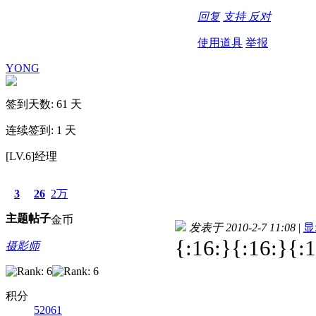
回复
支持
反对
使用道具
举报
YONG
签到天数: 61 天
连续签到: 1 天
[LV.6]经理
3
26
2万
主题
帖子
金币
发表于 2010-2-7 11:08
|
显
{:16:}{:16:}{:1
摄影师
积分
52061