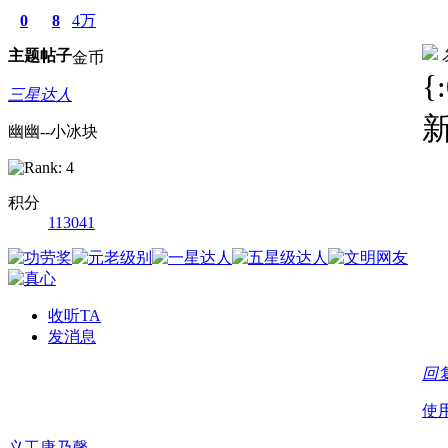
0
8
4万
主题
帖子
金币
{
三星达人
幽幽--小冰块
积分
113041
收听TA
发消息
回
使
义工康乃馨