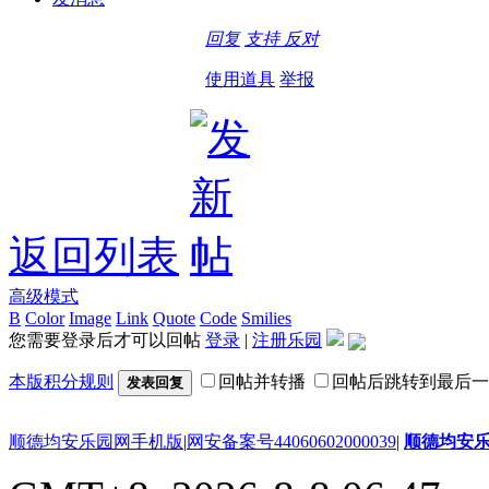
回复
支持
反对
使用道具
举报
返回列表
高级模式
B
Color
Image
Link
Quote
Code
Smilies
您需要登录后才可以回帖
登录
|
注册乐园
本版积分规则
回帖并转播
回帖后跳转到最后一
发表回复
顺德均安乐园网手机版
|
网安备案号44060602000039
|
顺德均安