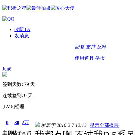
收听TA
发消息
回复
支持
反对
使用道具
举报
Junē
签到天数: 79 天
连续签到: 0 天
[LV.6]经理
0
30
2万
发表于 2010-2-7 12:13
|
显示全部楼层
我都有啊,不过我D 5系吊带
主题
帖子
金币