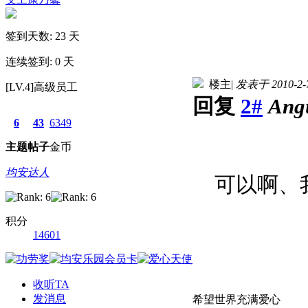
签到天数: 23 天
连续签到: 0 天
楼主
|
发表于 2010-2-7
[LV.4]高级员工
回复
2#
Ang
6
43
6349
主题
帖子
金币
均安达人
可以啊、我个
积分
14601
收听TA
发消息
希望世界充满爱心