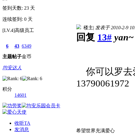
签到天数: 23 天
连续签到: 0 天
楼主
|
发表于 2010-2-9 10
[LV.4]高级员工
回复
13#
yan~
6
43
6349
主题
帖子
金币
均安达人
你可以罗去
13790061972
积分
14601
收听TA
发消息
希望世界充满爱心