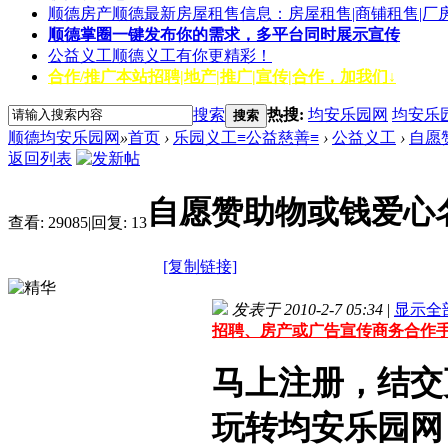
顺德房产
顺德最新房屋租售信息：房屋租售|商铺租售|厂
顺德掌圈
一键发布你的需求，多平台同时展示宣传
公益义工
顺德义工有你更精彩！
合作/推广
本站招聘|地产|推广|宣传|合作，加我们↓
搜索
热搜:
均安乐园网
均安乐
搜索
顺德均安乐园网
»
首页
›
乐园义工≡公益慈善≡
›
公益义工
›
自愿
返回列表
自愿赞助物或钱爱心
查看:
29085
|
回复:
13
[复制链接]
发表于 2010-2-7 05:34
|
显示全
招聘、房产或广告宣传商务合作手机微信
马上注册，结交
玩转均安乐园网