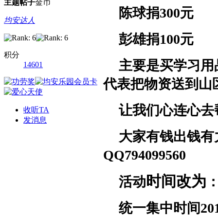
主题
帖子
金币
陈球捐
300
元
均安达人
彭雄捐
100
元
积分
主要是买学习用
14601
代表把物资送到山
让我们心连心去
收听TA
发消息
大家有钱出钱有
QQ794099560
时间改为
活动
统一集中时间
20