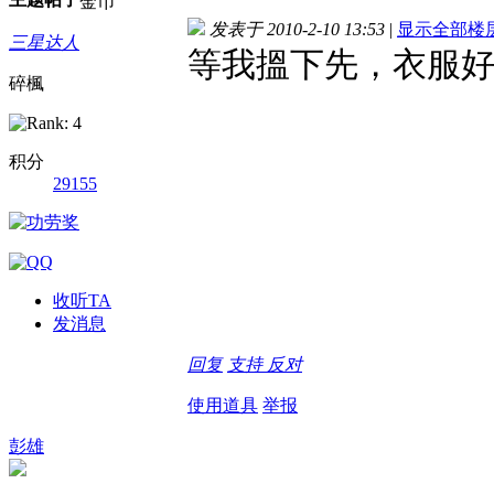
金币
发表于 2010-2-10 13:53
|
显示全部楼
三星达人
等我搵下先，衣服好
碎楓
积分
29155
收听TA
发消息
回复
支持
反对
使用道具
举报
彭雄