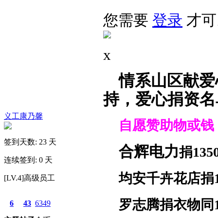
您需要
登录
才可
x
情系山区献爱
持，爱心捐资名
义工康乃馨
自愿赞助物或钱
签到天数: 23 天
合辉电力
捐
135
连续签到: 0 天
均安千卉花店
捐
[LV.4]高级员工
罗志腾捐衣物同
6
43
6349