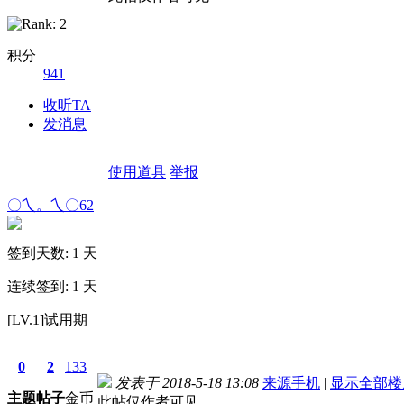
积分
941
收听TA
发消息
使用道具
举报
〇乀。乀〇62
签到天数: 1 天
连续签到: 1 天
[LV.1]试用期
0
2
133
发表于 2018-5-18 13:08
来源手机
|
显示全部楼
主题
帖子
金币
此帖仅作者可见