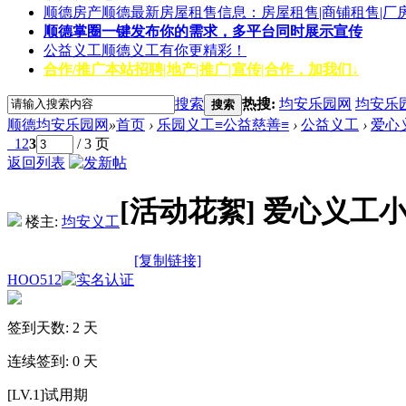
顺德房产
顺德最新房屋租售信息：房屋租售|商铺租售|厂
顺德掌圈
一键发布你的需求，多平台同时展示宣传
公益义工
顺德义工有你更精彩！
合作/推广
本站招聘|地产|推广|宣传|合作，加我们↓
搜索
热搜:
均安乐园网
均安乐
搜索
顺德均安乐园网
»
首页
›
乐园义工≡公益慈善≡
›
公益义工
›
爱心
1
2
3
/ 3 页
返回列表
[活动花絮]
爱心义工
楼主:
均安义工
[复制链接]
HOO512
签到天数: 2 天
连续签到: 0 天
[LV.1]试用期