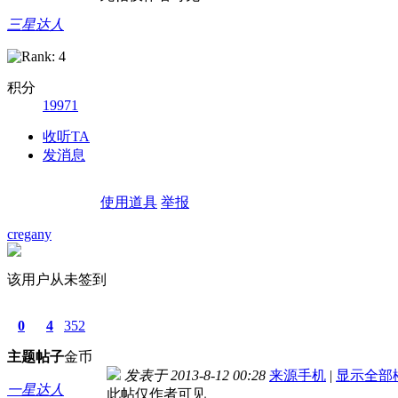
三星达人
积分
19971
收听TA
发消息
使用道具
举报
cregany
该用户从未签到
0
4
352
主题
帖子
金币
发表于 2013-8-12 00:28
来源手机
|
显示全部
一星达人
此帖仅作者可见