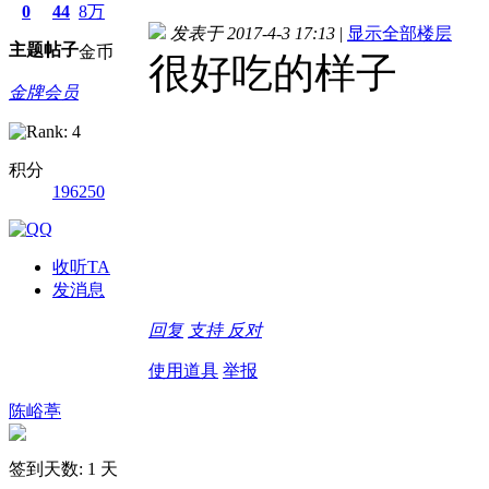
0
44
8万
发表于 2017-4-3 17:13
|
显示全部楼层
主题
帖子
金币
很好吃的样子
金牌会员
积分
196250
收听TA
发消息
回复
支持
反对
使用道具
举报
陈峪葶
签到天数: 1 天