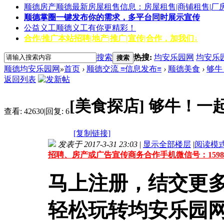
顺德房产
顺德最新房屋租售信息：房屋租售|商铺租售|厂
顺德掌圈
一键发布你的需求，多平台同时展示宣传
公益义工
顺德义工有你更精彩！
合作/推广
本站招聘|地产|推广|宣传|合作，加我们↓
搜索
热搜:
均安乐园网
均安乐
搜索
顺德均安乐园网
»
首页
›
顺德交流 ≡信息发布≡
›
顺德美食
›
够牛
返回列表
[美食探店]
够牛！一
查看:
42630
|
回复:
6
[复制链接]
发表于 2017-3-31 23:03
|
显示全部楼层
|
阅读模
招聘、房产或广告宣传商务合作手机微信号：159861
马上注册，结交更
轻松玩转均安乐园