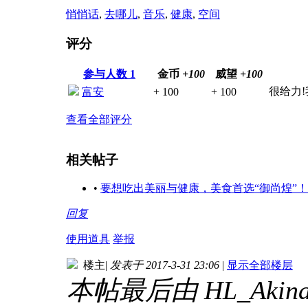
悄悄话
,
去哪儿
,
音乐
,
健康
,
空间
评分
参与人数
1
金币
+100
威望
+100
很给力
富安
+ 100
+ 100
查看全部评分
相关帖子
•
要想吃出美丽与健康，美食首选“御尚煌”！
回复
使用道具
举报
楼主
|
发表于 2017-3-31 23:06
|
显示全部楼层
本帖最后由 HL_Akina 于