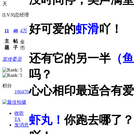
天
[LV.9]总经理
好可爱的
虾滑
吖！
11
40
4万
主
帖
金
题
子
币
还有它的另一半
（鱼
宣传委员
吗？
积分
心心相印最适合有爱
106470
收听
虾丸！
你跑去哪了？
TA
发消息