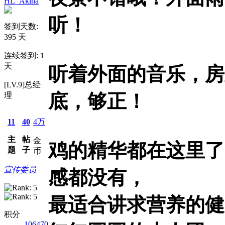
HL_Akina
听！
签到天数:
395 天
连续签到: 1
天
听着外面的音乐，房
[LV.9]总经
底，够正！
理
11
40
4万
主
帖
金
鸡的精华都在这里了
题
子
币
宣传委员
感都没有，
最适合讲求营养的健
积分
106470