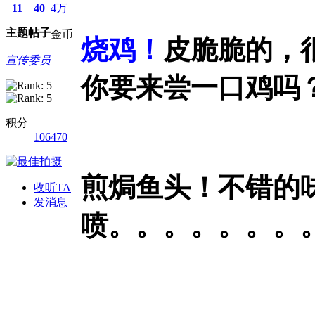
11
40
4万
主题
帖子
金币
烧鸡！
皮脆脆的，
宣传委员
你要来尝一口鸡吗
积分
106470
煎焗鱼头！不错的
收听TA
发消息
喷。。。。。。。