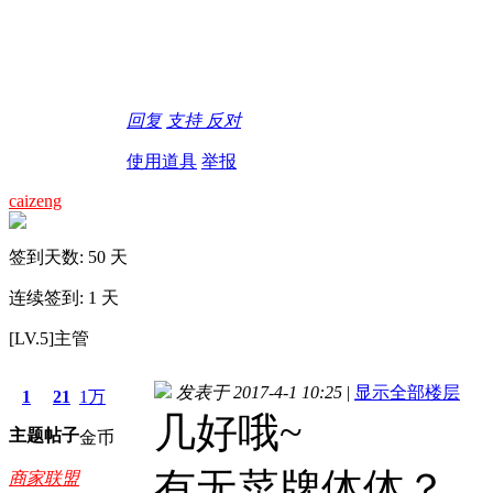
回复
支持
反对
使用道具
举报
caizeng
签到天数: 50 天
连续签到: 1 天
[LV.5]主管
发表于 2017-4-1 10:25
|
显示全部楼层
1
21
1万
几好哦~
主题
帖子
金币
有无菜牌体体？
商家联盟