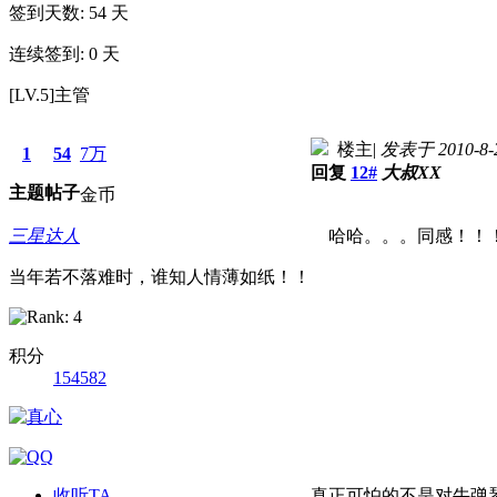
签到天数: 54 天
连续签到: 0 天
[LV.5]主管
楼主
|
发表于 2010-8-2
1
54
7万
回复
12#
大叔XX
主题
帖子
金币
三星达人
哈哈。。。同感！！
当年若不落难时，谁知人情薄如纸！！
积分
154582
收听TA
真正可怕的不是对牛弹