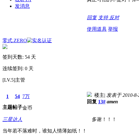
发消息
回复
支持
反对
使用道具
举报
零式.ZERO
签到天数: 54 天
连续签到: 0 天
[LV.5]主管
楼主
|
发表于 2010-8-2
1
54
7万
回复
13#
amen
主题
帖子
金币
三星达人
多谢！！！
当年若不落难时，谁知人情薄如纸！！