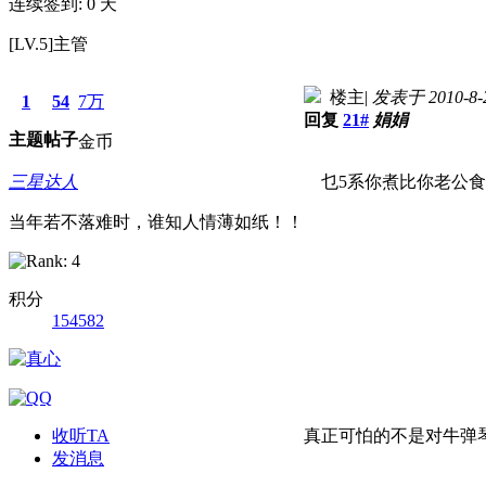
连续签到: 0 天
[LV.5]主管
楼主
|
发表于 2010-8-2
1
54
7万
回复
21#
娟娟
主题
帖子
金币
三星达人
乜5系你煮比你老公食
当年若不落难时，谁知人情薄如纸！！
积分
154582
收听TA
真正可怕的不是对牛弹
发消息