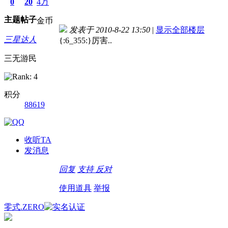
0
20
4万
主题
帖子
金币
发表于 2010-8-22 13:50
|
显示全部楼层
三星达人
{:6_355:}厉害..
三无游民
积分
88619
收听TA
发消息
回复
支持
反对
使用道具
举报
零式.ZERO