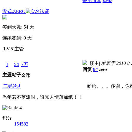
使用道具
举报
零式.ZERO
签到天数: 54 天
连续签到: 0 天
[LV.5]主管
楼主
|
发表于 2010-8-2
1
54
7万
回复
9#
zero
主题
帖子
金币
三星达人
哈哈。。。多谢，你都
当年若不落难时，谁知人情薄如纸！！
积分
154582