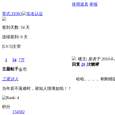
使用道具
举报
零式.ZERO
签到天数: 54 天
连续签到: 0 天
[LV.5]主管
楼主
|
发表于 2010-8-2
1
54
7万
回复
2#
汏懶瀦
主题
帖子
金币
三星达人
哈哈。。。。刚刚错版
当年若不落难时，谁知人情薄如纸！！
积分
154582