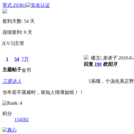
零式.ZERO
签到天数: 54 天
连续签到: 0 天
[LV.5]主管
楼主
|
发表于 2010-8-2
1
54
7万
回复
19#
欧阳月
主题
帖子
金币
三星达人
5系哦，个汤先系正野
当年若不落难时，谁知人情薄如纸！！
积分
154582