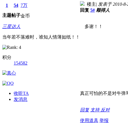
楼主
|
发表于 2010-8-2
1
54
7万
回复
5#
顺得人
主题
帖子
金币
三星达人
多谢！！
当年若不落难时，谁知人情薄如纸！！
积分
154582
收听TA
真正可怕的不是对牛弹
发消息
回复
支持
反对
使用道具
举报