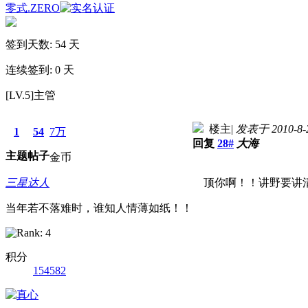
零式.ZERO
签到天数: 54 天
连续签到: 0 天
[LV.5]主管
楼主
|
发表于 2010-8-2
1
54
7万
回复
28#
大海
主题
帖子
金币
三星达人
顶你啊！！讲野要讲清
当年若不落难时，谁知人情薄如纸！！
积分
154582