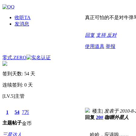
收听TA
真正可怕的不是对牛弹
发消息
回复
支持
反对
使用道具
举报
零式.ZERO
签到天数: 54 天
连续签到: 0 天
[LV.5]主管
楼主
|
发表于 2010-8-2
1
54
7万
回复
20#
咖喱外星人
主题
帖子
金币
三星达人
哈哈，应该啦……