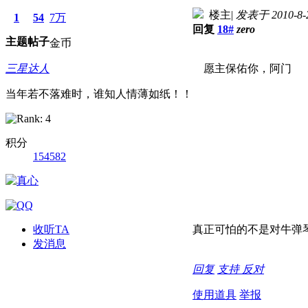
楼主
|
发表于 2010-8-2
1
54
7万
回复
18#
zero
主题
帖子
金币
三星达人
愿主保佑你，阿门
当年若不落难时，谁知人情薄如纸！！
积分
154582
收听TA
真正可怕的不是对牛弹
发消息
回复
支持
反对
使用道具
举报