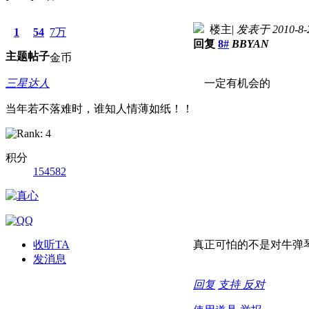
楼主
|
发表于 2010-8-2
1
54
7万
回复
8#
BBYAN
主题
帖子
金币
三星达人
一定有机会的
当年若不落难时，谁知人情薄如纸！！
积分
154582
收听TA
真正可怕的不是对牛弹
发消息
回复
支持
反对