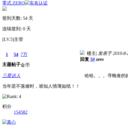
零式.ZERO
签到天数: 54 天
连续签到: 0 天
[LV.5]主管
楼主
|
发表于 2010-8-2
1
54
7万
回复
5#
zero
主题
帖子
金币
三星达人
哈哈。。。寻晚食的
当年若不落难时，谁知人情薄如纸！！
积分
154582