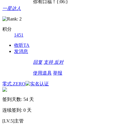
你有口福！{:06:}
一星达人
积分
1451
收听TA
发消息
回复
支持
反对
使用道具
举报
零式.ZERO
签到天数: 54 天
连续签到: 0 天
[LV.5]主管