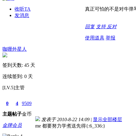
收听TA
真正可怕的不是对牛弹
发消息
回复
支持
反对
使用道具
举报
咖喱外星人
签到天数: 45 天
连续签到: 0 天
[LV.5]主管
0
4
9509
主题
帖子
金币
发表于 2010-8-22 14:09
|
显示全部楼层
金牌会员
me 都要努力学煮送先得{:6_336:}