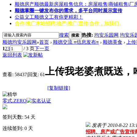
顺德房产
顺德最新房屋租售信息：房屋租售|商铺租售|厂
顺德掌圈
一键发布你的需求，多平台同时展示宣传
公益义工
顺德义工有你更精彩！
合作/推广
本站招聘|地产|推广|宣传|合作，加我们↓
搜索
热搜:
均安乐园网
均安乐
搜索
顺德均安乐园网
»
首页
›
顺德交流 ≡信息发布≡
›
顺德美食
›
上传
1
2
3
/ 3 页
下一页
返回列表
上传我老婆煮既送，
查看:
58437
|
回复:
61
[复制链接]
零式.ZERO
签到天数: 54 天
发表于 2010-8-22 13:
连续签到: 0 天
招聘、房产或广告宣传商务