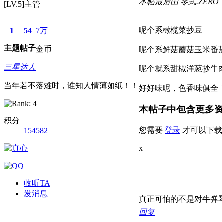
本帖最后由 零式.ZERO 于 2
[LV.5]主管
呢个系橄榄菜抄豆
1
54
7万
主题
帖子
金币
呢个系鲜菇蘑菇玉米番
三星达人
呢个就系甜椒洋葱抄牛
当年若不落难时，谁知人情薄如纸！！
好好味呢，色香味俱全
本帖子中包含更多
积分
您需要
登录
才可以下载
154582
x
收听TA
发消息
真正可怕的不是对牛弹
回复