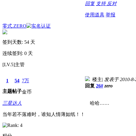
回复
支持
反对
使用道具
举报
零式.ZERO
签到天数: 54 天
连续签到: 0 天
[LV.5]主管
楼主
|
发表于 2010-8-2
1
54
7万
回复
26#
zero
主题
帖子
金币
三星达人
哈哈……
当年若不落难时，谁知人情薄如纸！！
积分