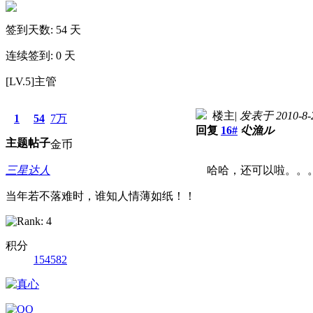
签到天数: 54 天
连续签到: 0 天
[LV.5]主管
楼主
|
发表于 2010-8-2
1
54
7万
回复
16#
尐漁ル
主题
帖子
金币
三星达人
哈哈，还可以啦。。
当年若不落难时，谁知人情薄如纸！！
积分
154582