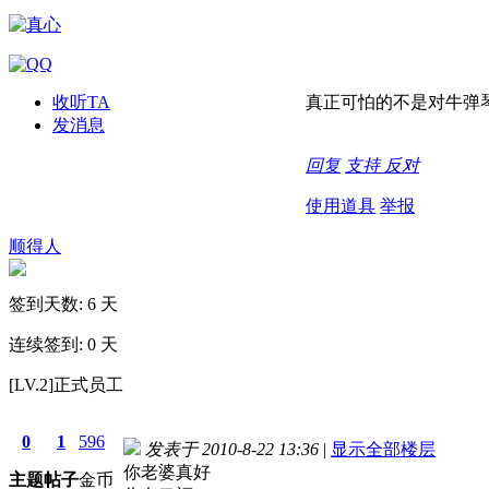
收听TA
真正可怕的不是对牛弹
发消息
回复
支持
反对
使用道具
举报
顺得人
签到天数: 6 天
连续签到: 0 天
[LV.2]正式员工
0
1
596
发表于 2010-8-22 13:36
|
显示全部楼层
你老婆真好
主题
帖子
金币