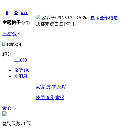
0
38
4万
发表于 2010-10-3 16:20
|
显示全部楼层
主题
帖子
金币
我都未进去过{:07:}
三星达人
积分
111803
收听TA
发消息
回复
支持
反对
使用道具
举报
紫心心
签到天数: 4 天