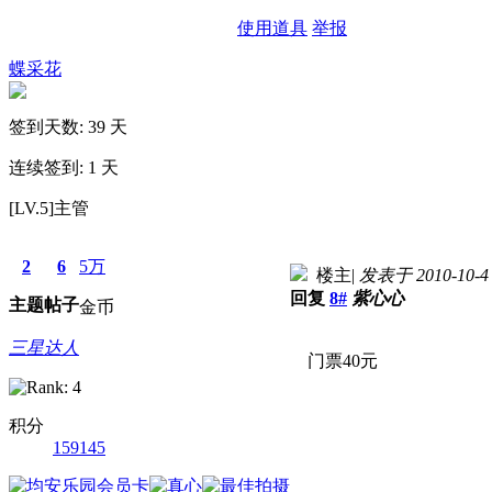
使用道具
举报
蝶采花
签到天数: 39 天
连续签到: 1 天
[LV.5]主管
2
6
5万
楼主
|
发表于 2010-10-4 
回复
8#
紫心心
主题
帖子
金币
三星达人
门票40元
积分
159145