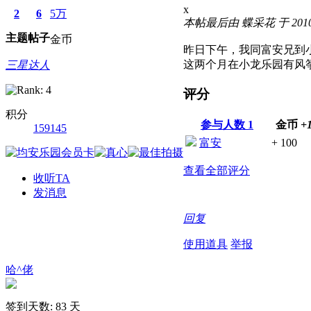
x
2
6
5万
本帖最后由 蝶采花 于 2010-1
主题
帖子
金币
昨日下午，我同富安兄到
这两个月在小龙乐园有风
三星达人
评分
积分
参与人数
1
金币
+
159145
富安
+ 100
查看全部评分
收听TA
发消息
回复
使用道具
举报
哈^佬
签到天数: 83 天