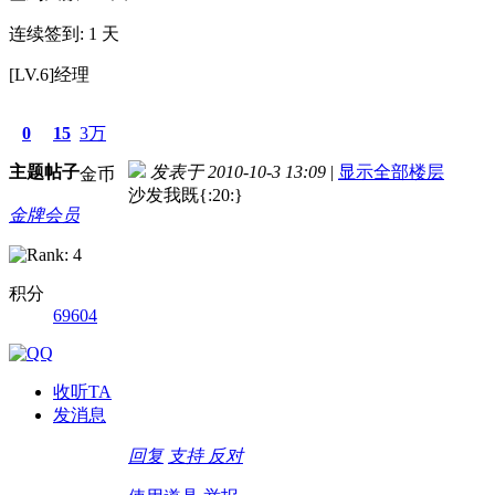
连续签到: 1 天
[LV.6]经理
0
15
3万
主题
帖子
发表于 2010-10-3 13:09
|
显示全部楼层
金币
沙发我既{:20:}
金牌会员
积分
69604
收听TA
发消息
回复
支持
反对