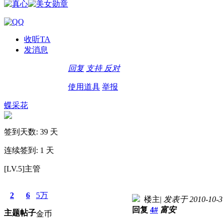
收听TA
发消息
回复
支持
反对
使用道具
举报
蝶采花
签到天数: 39 天
连续签到: 1 天
[LV.5]主管
2
6
5万
楼主
|
发表于 2010-10-3 
回复
4#
富安
主题
帖子
金币