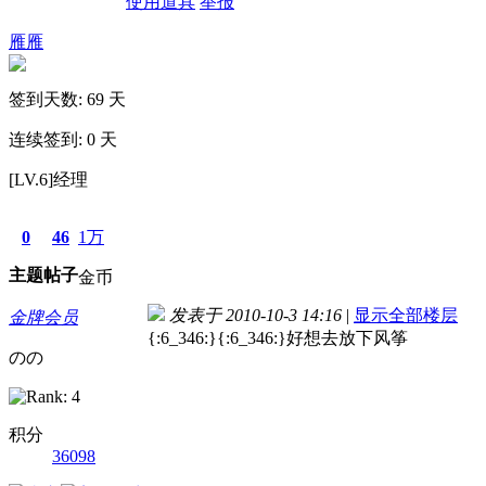
使用道具
举报
雁雁
签到天数: 69 天
连续签到: 0 天
[LV.6]经理
0
46
1万
主题
帖子
金币
发表于 2010-10-3 14:16
|
显示全部楼层
金牌会员
{:6_346:}{:6_346:}好想去放下风筝
のの
积分
36098