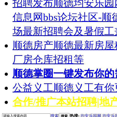
招聘发布
顺德均安乐园
信息网bbs论坛社区-
场最新招聘会及暑假工
顺德房产
顺德最新房屋
厂房仓库招租等
顺德掌圈
一键发布你的
公益义工
顺德义工有你
合作/推广
本站招聘|地产
搜索
热搜:
均安乐园网
均安乐
搜索