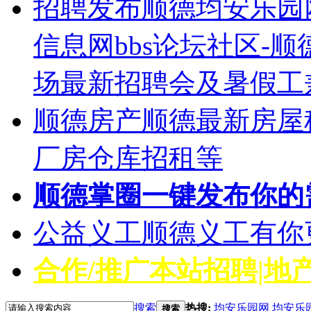
招聘发布
顺德均安乐园
信息网bbs论坛社区-
场最新招聘会及暑假工
顺德房产
顺德最新房屋
厂房仓库招租等
顺德掌圈
一键发布你的
公益义工
顺德义工有你
合作/推广
本站招聘|地产
搜索
热搜:
均安乐园网
均安乐
搜索