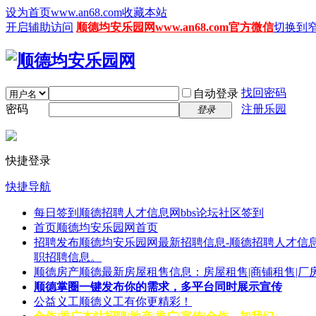
设为首页www.an68.com
收藏本站
开启辅助访问
顺德均安乐园网www.an68.com官方微信
切换到
找回密码
自动登录
密码
注册乐园
登录
快捷登录
快捷导航
每日签到
顺德招聘人才信息网bbs论坛社区签到
首页
顺德均安乐园网首页
招聘发布
顺德均安乐园网最新招聘信息-顺德招聘人才信息
职招聘信息。
顺德房产
顺德最新房屋租售信息：房屋租售|商铺租售|厂
顺德掌圈
一键发布你的需求，多平台同时展示宣传
公益义工
顺德义工有你更精彩！