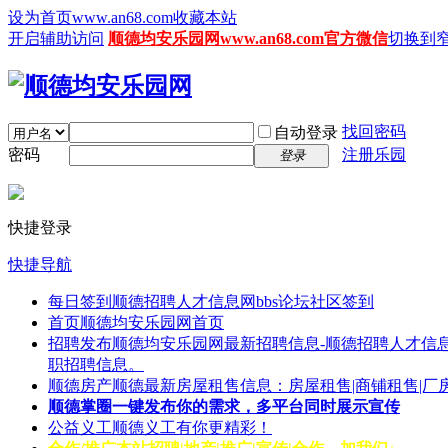
设为首页www.an68.com
收藏本站
开启辅助访问
顺德均安乐园网www.an68.com官方微信
切换到
找回密码
自动登录
密码
注册乐园
登录
快捷登录
快捷导航
每日签到
顺德招聘人才信息网bbs论坛社区签到
首页
顺德均安乐园网首页
招聘发布
顺德均安乐园网最新招聘信息-顺德招聘人才信息
职招聘信息。
顺德房产
顺德最新房屋租售信息：房屋租售|商铺租售|厂
顺德掌圈
一键发布你的需求，多平台同时展示宣传
公益义工
顺德义工有你更精彩！