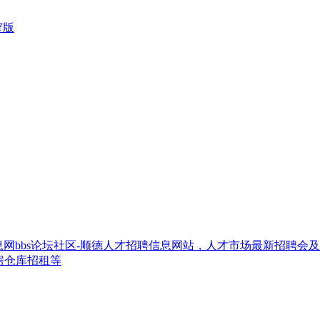
窄版
网bbs论坛社区-顺德人才招聘信息网站，人才市场最新招聘会
房仓库招租等