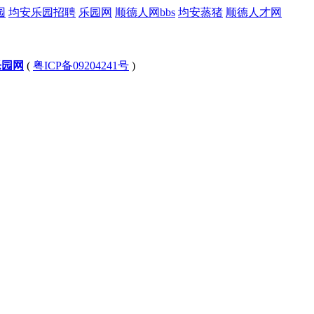
园
均安乐园招聘
乐园网
顺德人网bbs
均安蒸猪
顺德人才网
乐园网
(
粤ICP备09204241号
)