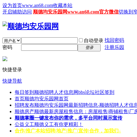
设为首页www.an68.com
收藏本站
开启辅助访问
顺德均安乐园网www.an68.com官方微信
切换到
找回密码
自动登录
密码
注册乐园
登录
快捷登录
快捷导航
每日签到
顺德招聘人才信息网bbs论坛社区签到
首页
顺德均安乐园网首页
招聘发布
顺德均安乐园网最新招聘信息-顺德招聘人才信息
顺德房产
顺德最新房屋租售信息：房屋租售|商铺租售|厂
顺德掌圈
一键发布你的需求，多平台同时展示宣传
公益义工
顺德义工有你更精彩！
合作/推广
本站招聘|地产|推广|宣传|合作，加我们↓