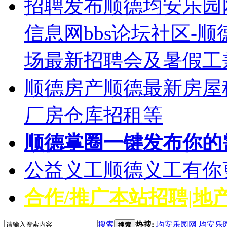
招聘发布
顺德均安乐园
信息网bbs论坛社区-
场最新招聘会及暑假工
顺德房产
顺德最新房屋
厂房仓库招租等
顺德掌圈
一键发布你的
公益义工
顺德义工有你
合作/推广
本站招聘|地产
搜索
热搜:
均安乐园网
均安乐
搜索