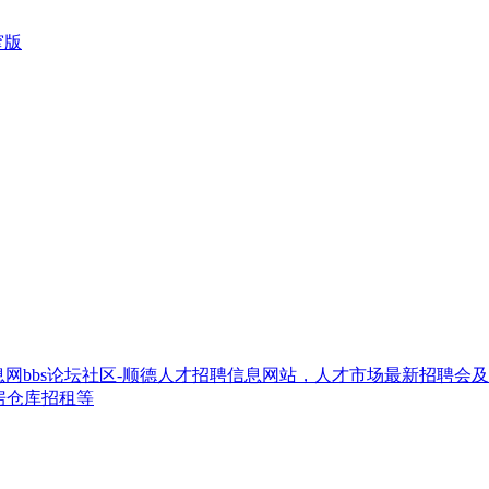
窄版
网bbs论坛社区-顺德人才招聘信息网站，人才市场最新招聘会
房仓库招租等