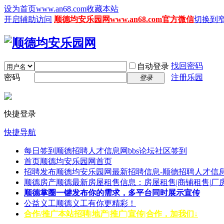
设为首页www.an68.com
收藏本站
开启辅助访问
顺德均安乐园网www.an68.com官方微信
切换到
找回密码
自动登录
密码
注册乐园
登录
快捷登录
快捷导航
每日签到
顺德招聘人才信息网bbs论坛社区签到
首页
顺德均安乐园网首页
招聘发布
顺德均安乐园网最新招聘信息-顺德招聘人才信息
顺德房产
顺德最新房屋租售信息：房屋租售|商铺租售|厂
顺德掌圈
一键发布你的需求，多平台同时展示宣传
公益义工
顺德义工有你更精彩！
合作/推广
本站招聘|地产|推广|宣传|合作，加我们↓