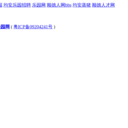
园
均安乐园招聘
乐园网
顺德人网bbs
均安蒸猪
顺德人才网
乐园网
(
粤ICP备09204241号
)