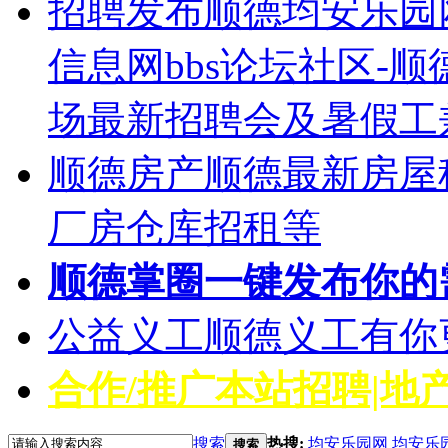
招聘发布
顺德均安乐园
信息网bbs论坛社区-
场最新招聘会及暑假工
顺德房产
顺德最新房屋
厂房仓库招租等
顺德掌圈
一键发布你的
公益义工
顺德义工有你
合作/推广
本站招聘|地产
搜索
热搜:
均安乐园网
均安乐
搜索