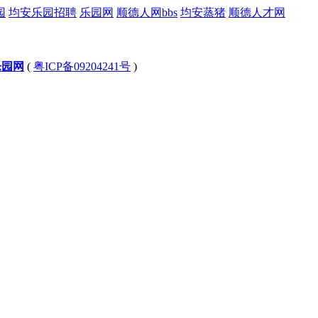
园
均安乐园招聘
乐园网
顺德人网bbs
均安蒸猪
顺德人才网
乐园网
(
粤ICP备09204241号
)