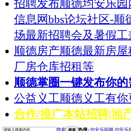
招聘发布
顺德均安乐园
信息网bbs论坛社区-
场最新招聘会及暑假工
顺德房产
顺德最新房屋
厂房仓库招租等
顺德掌圈
一键发布你的
公益义工
顺德义工有你
合作/推广
本站招聘|地产
搜索
热搜:
均安乐园网
均安乐
搜索