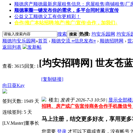
顺德房产
顺德最新房屋租售信息：房屋租售|商铺租售|厂
顺德掌圈
一键发布你的需求，多平台同时展示宣传
公益义工
顺德义工有你更精彩！
合作/推广
本站招聘|地产|推广|宣传|合作，加我们↓
搜索
热搜:
均安乐园网
均安乐
搜索
顺德均安乐园网
»
首页
›
顺德交流 ≡信息发布≡
›
顺德招聘网
›
世
返回列表
[均安招聘网]
世友苍蓝星
查看:
3615
|
回复:
1
[复制链接]
向日葵Kay
楼主
|
发表于 2026-7-3 10:50
|
显示全部楼
签到天数: 1949 天
招聘、房产或广告宣传商务合作手机微信号：159
连续签到: 5 天
马上注册，结交更多好友，享用更多
[LV.Master]董事长
您需要
登录
才可以下载或查看，没有帐号