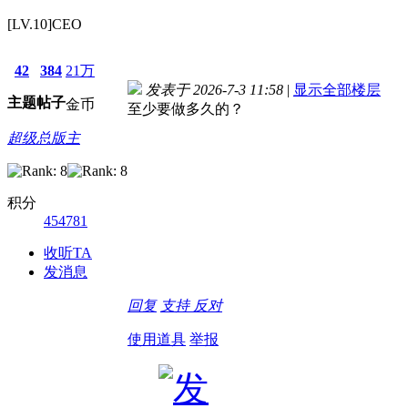
[LV.10]CEO
42
384
21万
发表于 2026-7-3 11:58
|
显示全部楼层
主题
帖子
金币
至少要做多久的？
超级总版主
积分
454781
收听TA
发消息
回复
支持
反对
使用道具
举报