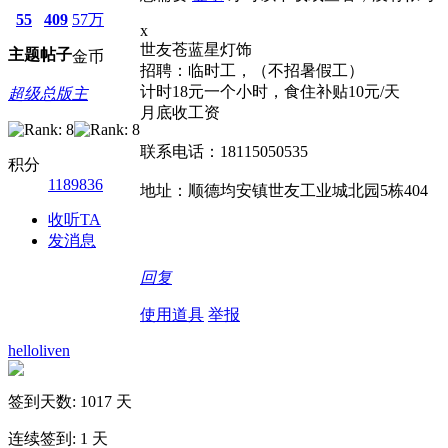
55
409
57万
x
世友苍蓝星灯饰
主题
帖子
金币
招聘：临时工，（不招暑假工）
计时18元一个小时，食住补贴10元/天
超级总版主
月底收工资
联系电话：18115050535
积分
1189836
地址：顺德均安镇世友工业城北园5栋404
收听TA
发消息
回复
使用道具
举报
helloliven
签到天数: 1017 天
连续签到: 1 天