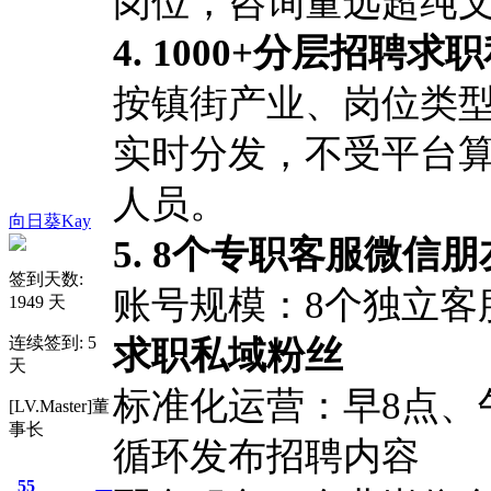
岗位，咨询量远超纯
4. 1000+分层招聘
按镇街产业、岗位类
实时分发，不受平台
人员。
向日葵Kay
5. 8个专职客服微信
签到天数:
账号规模：8个独立客
1949 天
连续签到: 5
求职私域粉丝
天
标准化运营：早8点、午
[LV.Master]董
事长
循环发布招聘内容
55