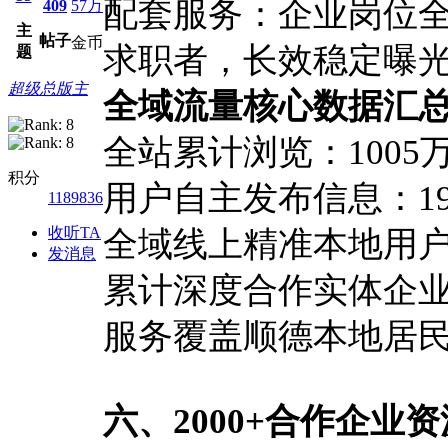
配套服务：企业岗位
409
57万
主
帖子
金币
求职者，长效稳定曝
题
超级总版主
全域流量核心数据汇
全站累计浏览：1005
积分
用户自主发布信息：191
1189836
收听TA
全域线上精准本地用户
发消息
累计深度合作实体企业：
服务覆盖顺德本地居民
六、2000+合作企