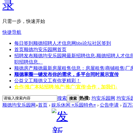
只需一步，快速开始
快捷导航
每日签到
顺德招聘人才信息网bbs论坛社区签到
首页
顺德均安乐园网首页
招聘发布
顺德均安乐园网最新招聘信息-顺德招聘人才信息
职招聘信息。
顺德房产
顺德最新房屋租售信息：房屋租售|商铺租售|厂
顺德掌圈
一键发布你的需求，多平台同时展示宣传
公益义工
顺德义工有你更精彩！
合作/推广
本站招聘|地产|推广|宣传|合作，加我们↓
搜索
热搜:
均安乐园网
均安乐
搜索
顺德均安乐园网
»
首页
›
娱乐休闲 ≡乐园特色≡
›
公告申请
›
百万