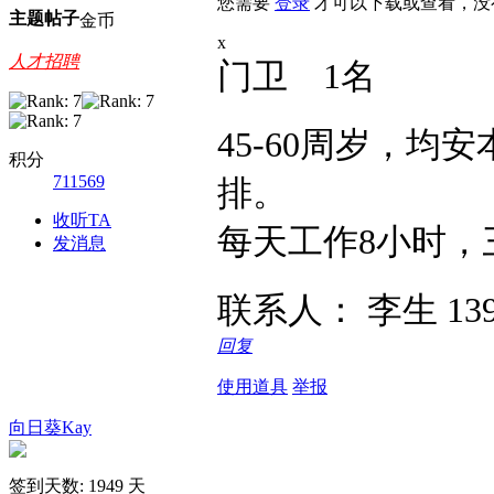
您需要
登录
才可以下载或查看，没
主题
帖子
金币
x
人才招聘
门卫 1名
45-60周岁，
积分
711569
排。
收听TA
每天工作8小时，
发消息
联系人： 李生 1392
回复
使用道具
举报
向日葵Kay
签到天数: 1949 天