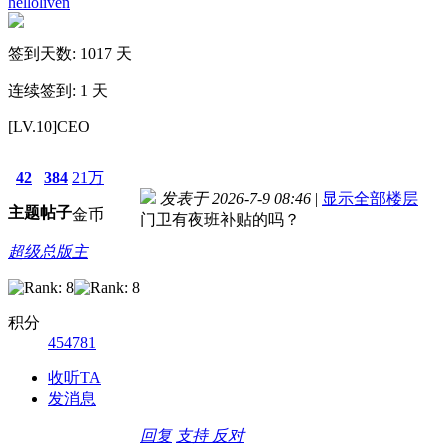
helloliven
签到天数: 1017 天
连续签到: 1 天
[LV.10]CEO
42
384
21万
发表于 2026-7-9 08:46
|
显示全部楼层
主题
帖子
金币
门卫有夜班补贴的吗？
超级总版主
积分
454781
收听TA
发消息
回复
支持
反对