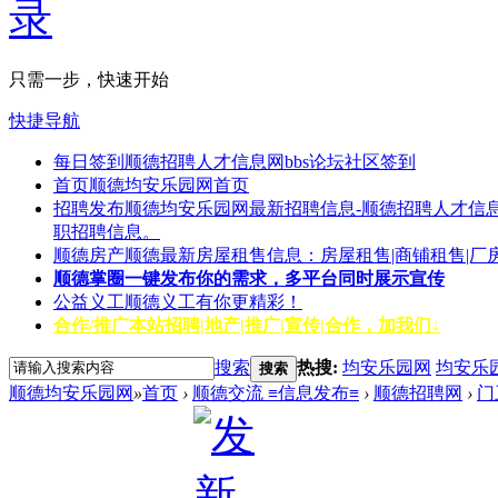
只需一步，快速开始
快捷导航
每日签到
顺德招聘人才信息网bbs论坛社区签到
首页
顺德均安乐园网首页
招聘发布
顺德均安乐园网最新招聘信息-顺德招聘人才信息
职招聘信息。
顺德房产
顺德最新房屋租售信息：房屋租售|商铺租售|厂
顺德掌圈
一键发布你的需求，多平台同时展示宣传
公益义工
顺德义工有你更精彩！
合作/推广
本站招聘|地产|推广|宣传|合作，加我们↓
搜索
热搜:
均安乐园网
均安乐
搜索
顺德均安乐园网
»
首页
›
顺德交流 ≡信息发布≡
›
顺德招聘网
›
门