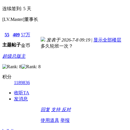
连续签到: 5 天
[LV.Master]董事长
55
409
57万
发表于 2026-7-8 09:19
|
显示全部楼层
主题
帖子
金币
多久轮班一次？
超级总版主
积分
1189836
收听TA
发消息
回复
支持
反对
使用道具
举报