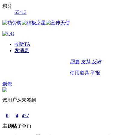
积分
65413
收听TA
发消息
回复
支持
反对
使用道具
举报
鱤覺
该用户从未签到
0
4
477
主题
帖子
金币