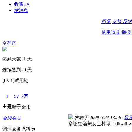
收听TA
发消息
回复
支持
反对
使用道具
举报
空茫茫
签到天数: 1 天
连续签到: 0 天
[LV.1]试用期
1
57
2万
主题
帖子
金币
发表于 2009-6-24 13:58
|
显
金牌会员
多谢红酒陈女士棒场！dhwdhwio
调理农务系科员