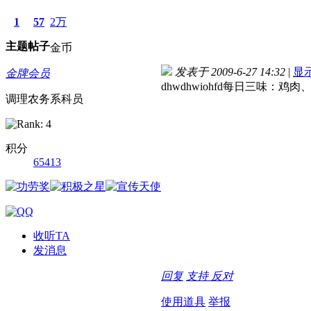
1
57
2万
主题
帖子
金币
发表于 2009-6-27 14:32
|
显
金牌会员
dhwdhwiohfd每日三味：鸡
调理农务系科员
积分
65413
收听TA
发消息
回复
支持
反对
使用道具
举报