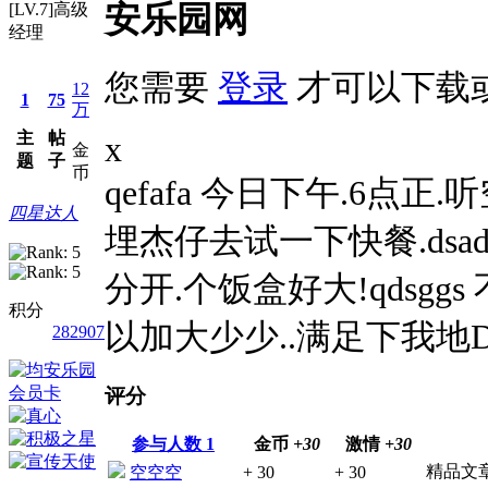
安乐园网
[LV.7]高级
经理
您需要
登录
才可以下载
12
1
75
万
主
帖
x
金
题
子
币
qefafa 今日下午.6
四星达人
埋杰仔去试一下快餐.dsad
分开.个饭盒好大!qdsggs 
积分
以加大少少..满足下我地D食
282907
评分
参与人数
1
金币
+30
激情
+30
精品文
空空空
+ 30
+ 30