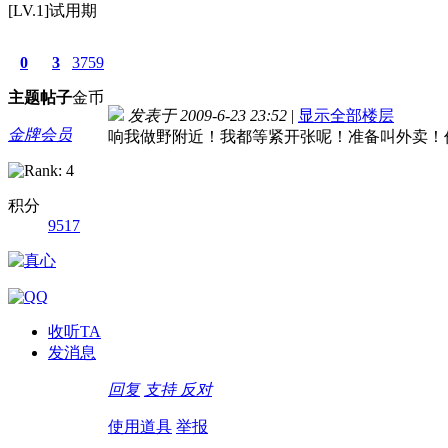
[LV.1]试用期
0
3
3759
主题
帖子
金币
发表于 2009-6-23 23:52
|
显示全部楼层
金牌会员
响我做野附近！我都等紧开张呢！准备叫外卖！
积分
9517
收听TA
发消息
回复
支持
反对
使用道具
举报