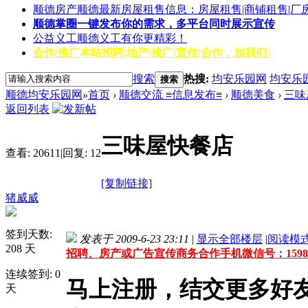
顺德房产
顺德最新房屋租售信息：房屋租售|商铺租售|厂
顺德掌圈
一键发布你的需求，多平台同时展示宣传
公益义工
顺德义工有你更精彩！
合作/推广
本站招聘|地产|推广|宣传|合作，加我们↓
搜索
热搜:
均安乐园网
均安乐
搜索
顺德均安乐园网
»
首页
›
顺德交流 ≡信息发布≡
›
顺德美食
›
三味
返回列表
三味屋快餐店
查看:
20611
|
回复:
12
[复制链接]
猪威威
签到天数:
发表于 2009-6-23 23:11
|
显示全部楼层
|
阅读模
208 天
招聘、房产或广告宣传商务合作手机微信号：159861
连续签到: 0
马上注册，结交更多好
天