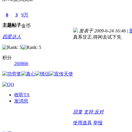
0
3
9万
主题
帖子
金币
发表于 2009-6-24 16:46
|
四星达人
真系甘正,得闲去试下先
积分
260866
收听TA
发消息
回复
支持
反对
使用道具
举报