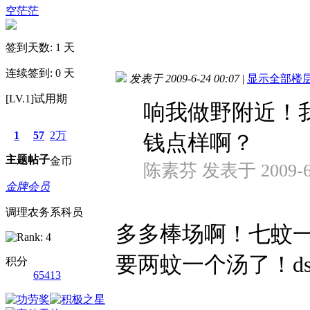
空茫茫
签到天数: 1 天
连续签到: 0 天
发表于 2009-6-24 00:07
|
显示全部楼
[LV.1]试用期
响我做野附近！
1
57
2万
钱点样啊？
主题
帖子
金币
陈素芬 发表于 2009-6-2
金牌会员
调理农务系科员
多多棒场啊！七蚊
要两蚊一个汤了！dsg
积分
65413