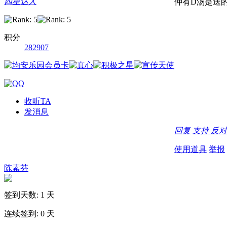
四星达人
仲有D汤是送的.
积分
282907
收听TA
发消息
回复
支持
反对
使用道具
举报
陈素芬
签到天数: 1 天
连续签到: 0 天