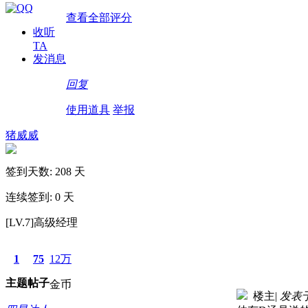
查看全部评分
收听
TA
发消息
回复
使用道具
举报
猪威威
签到天数: 208 天
连续签到: 0 天
[LV.7]高级经理
1
75
12万
主题
帖子
金币
楼主
|
发表于 