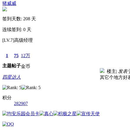
猪威威
签到天数: 208 天
连续签到: 0 天
[LV.7]高级经理
1
75
12万
主题
帖子
金币
楼主
|
发表于 
四星达人
其它个地方好易
积分
282907