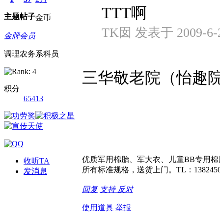
TTT啊
主题
帖子
金币
TK囡 发表于 2009-6-2
金牌会员
调理农务系科员
三华敬老院（怡趣
积分
65413
优质军用棉胎、军大衣、儿童BB专用棉胎
收听TA
所有标准规格，送货上门。TL：1382450
发消息
回复
支持
反对
使用道具
举报