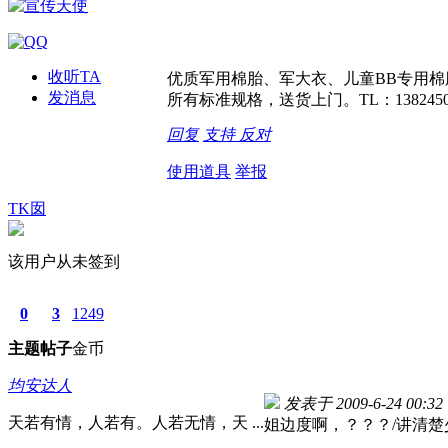
收听TA
优质军用棉胎、军大衣、儿童BB专用棉胎
发消息
所有标准规格，送货上门。TL：1382450
回复
支持
反对
使用道具
举报
TK囡
该用户从未签到
0
3
1249
主题
帖子
金币
均安达人
发表于 2009-6-24 00:32
天若有情，人若有。人若无情，天 ...
姐边度啊，？？？/讲清楚