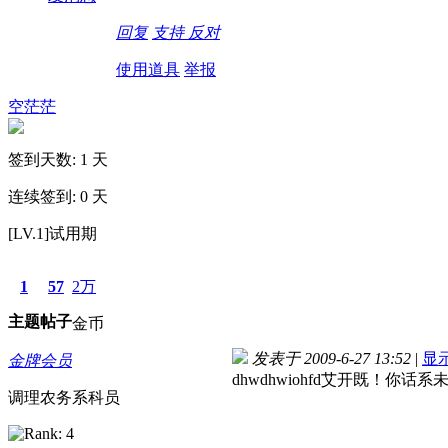
回复
支持
反对
使用道具
举报
空茫茫
签到天数: 1 天
连续签到: 0 天
[LV.1]试用期
1
57
2万
主题
帖子
金币
发表于 2009-6-27 13:52
|
显
金牌会员
dhwdhwiohfd艾开既！你话
调理农务系科员