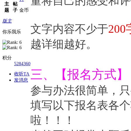
量将自己的感受和评
主
帖
题
子
金币
版主
200
文字内容不少于
你乐我乐
越详细越好。
积分
5284360
三、【报名方式】
收听TA
发消息
参与办法很简单，只
填写以下报名表各个
啦！！！