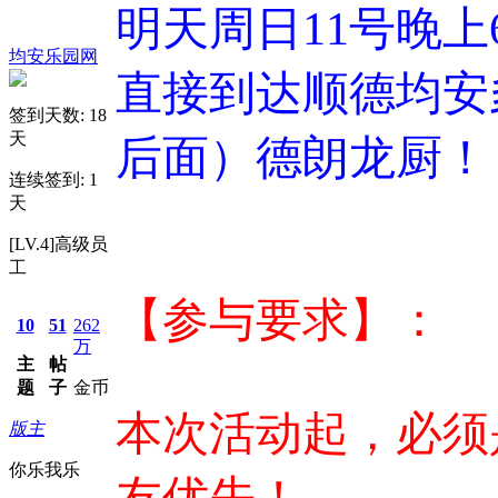
明天周日11号晚上
均安乐园网
直接到达顺德均安
签到天数: 18
天
后面）德朗龙厨！
连续签到: 1
天
[LV.4]高级员
工
【参与要求】：
10
51
262
万
主
帖
题
子
金币
本次活动起，必须
版主
你乐我乐
友优先！