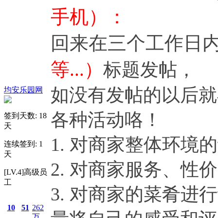
手机）：
回来在三个工作日
等...）
标题发帖，
如没有发帖的以后就
均安乐园网
各种活动咯！
签到天数: 18
天
1. 对商家整体环境
连续签到: 1
天
2. 对商家服务、
[LV.4]高级员
工
3. 对商家的菜肴进
10
51
262
万