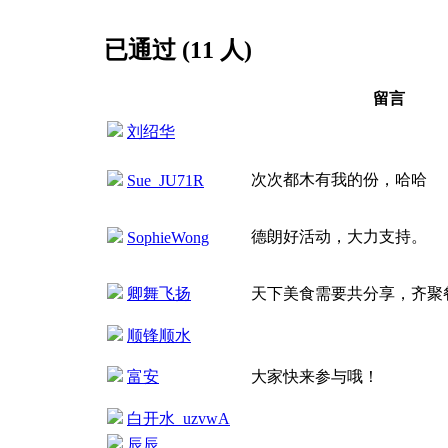
已通过 (11 人)
留言
刘绍华
次次都木有我的份，哈哈
Sue_JU71R
德朗好活动，大力支持。
SophieWong
卿舞飞扬
天下美食需要共分享，齐聚
顺锋顺水
富安
大家快来参与哦！
白开水_uzvwA
辰辰