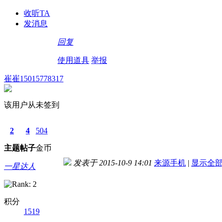
收听TA
发消息
回复
使用道具
举报
崔崔15015778317
该用户从未签到
2
4
504
主题
帖子
金币
发表于 2015-10-9 14:01
来源手机
|
显示全
一星达人
积分
1519