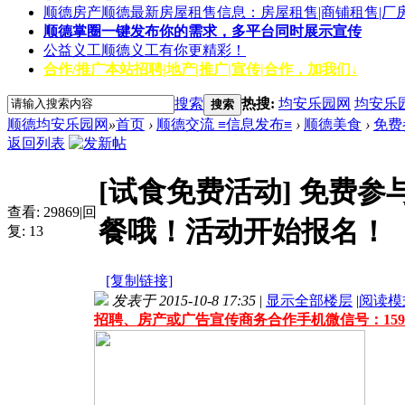
顺德房产
顺德最新房屋租售信息：房屋租售|商铺租售|厂
顺德掌圈
一键发布你的需求，多平台同时展示宣传
公益义工
顺德义工有你更精彩！
合作/推广
本站招聘|地产|推广|宣传|合作，加我们↓
搜索
热搜:
均安乐园网
均安乐
搜索
顺德均安乐园网
»
首页
›
顺德交流 ≡信息发布≡
›
顺德美食
›
免费
返回列表
[试食免费活动]
免费参
查看:
29869
|
回
餐哦！活动开始报名！
复:
13
[复制链接]
发表于 2015-10-8 17:35
|
显示全部楼层
|
阅读模
招聘、房产或广告宣传商务合作手机微信号：159861