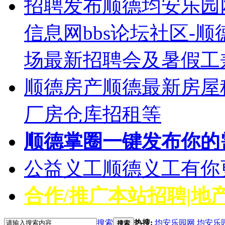
招聘发布
顺德均安乐园
信息网bbs论坛社区-
场最新招聘会及暑假工
顺德房产
顺德最新房屋
厂房仓库招租等
顺德掌圈
一键发布你的
公益义工
顺德义工有你
合作/推广
本站招聘|地产
搜索
热搜:
均安乐园网
均安乐
搜索