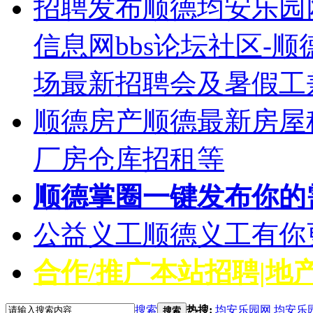
招聘发布
顺德均安乐园
信息网bbs论坛社区-
场最新招聘会及暑假工
顺德房产
顺德最新房屋
厂房仓库招租等
顺德掌圈
一键发布你的
公益义工
顺德义工有你
合作/推广
本站招聘|地产
搜索
热搜:
均安乐园网
均安乐
搜索